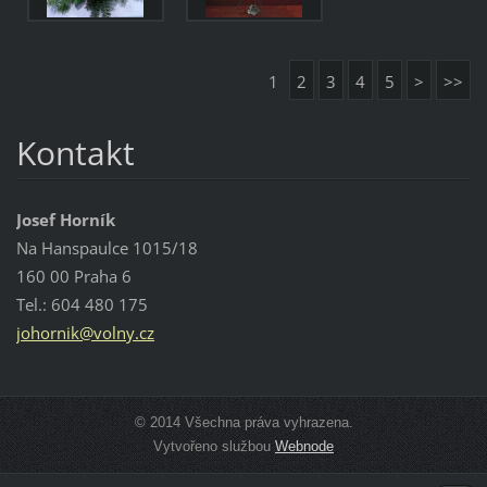
1
2
3
4
5
>
>>
Kontakt
Josef Horník
Na Hanspaulce 1015/18
160 00 Praha 6
Tel.: 604 480 175
johornik
@volny.c
z
© 2014 Všechna práva vyhrazena.
Vytvořeno službou
Webnode