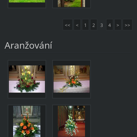
<<
<
1
2
3
4
>
>>
Aranžování