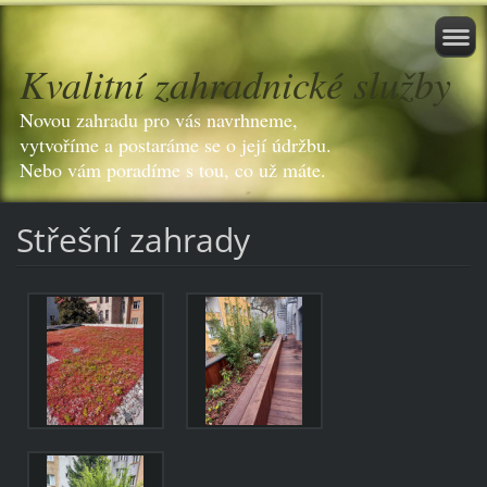
Kvalitní zahradnické služby
Novou zahradu pro vás navrhneme,
vytvoříme a postaráme se o její údržbu.
Nebo vám poradíme s tou, co už máte.
Střešní zahrady