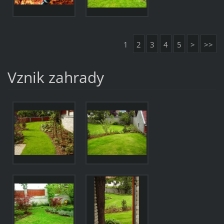
1
2
3
4
5
>
>>
Vznik zahrady