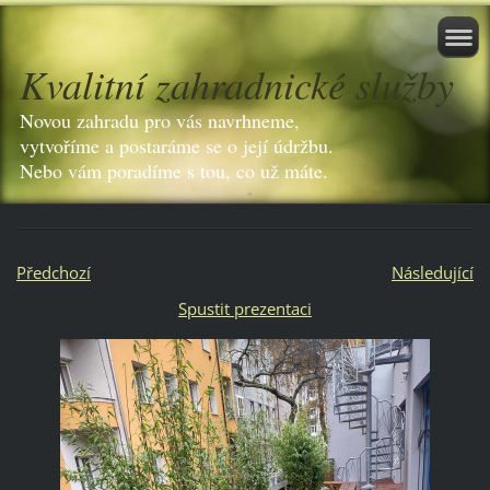
Kvalitní zahradnické služby
Novou zahradu pro vás navrhneme,
vytvoříme a postaráme se o její údržbu.
Nebo vám poradíme s tou, co už máte.
Předchozí
Následující
Spustit prezentaci