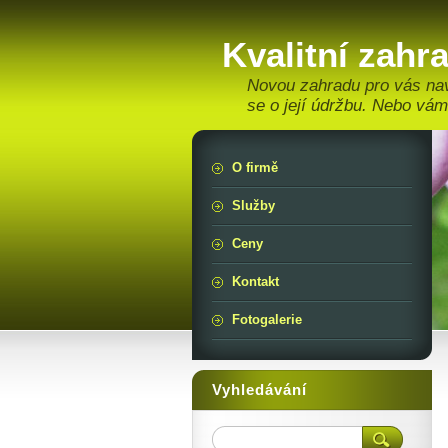
Kvalitní zahr
Novou zahradu pro vás na
se o její údržbu. Nebo vám
O firmě
Služby
Ceny
Kontakt
Fotogalerie
Vyhledávání