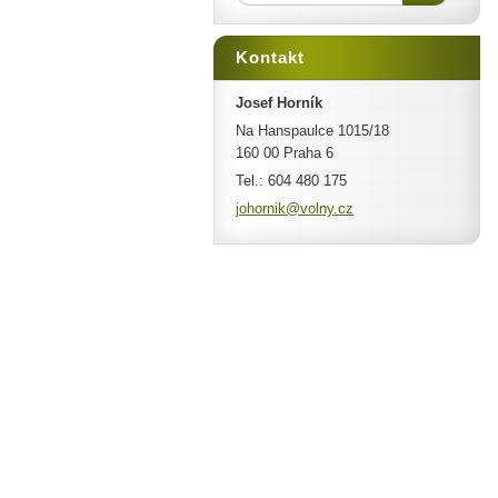
Kontakt
Josef Horník
Na Hanspaulce 1015/18
160 00 Praha 6
Tel.: 604 480 175
johornik
@volny.c
z