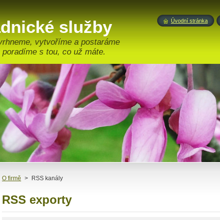
adnické služby
Úvodní stránka
vrhneme, vytvoříme a postaráme
 poradíme s tou, co už máte.
O firmě
>
RSS kanály
RSS exporty