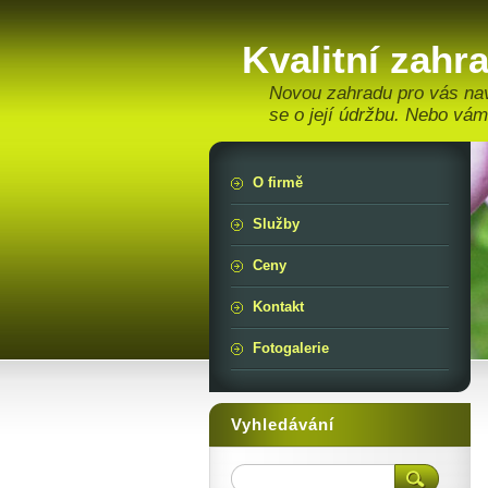
Kvalitní zahr
Novou zahradu pro vás na
se o její údržbu. Nebo vám
O firmě
Služby
Ceny
Kontakt
Fotogalerie
Vyhledávání