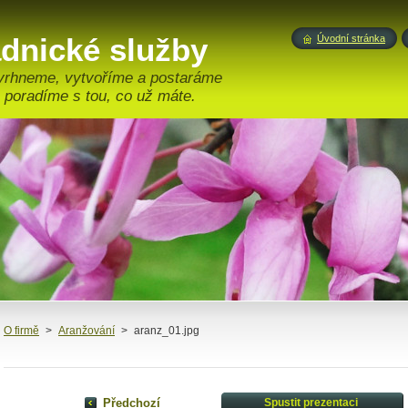
adnické služby
Úvodní stránka
vrhneme, vytvoříme a postaráme
 poradíme s tou, co už máte.
O firmě
>
Aranžování
>
aranz_01.jpg
Předchozí
Spustit prezentaci