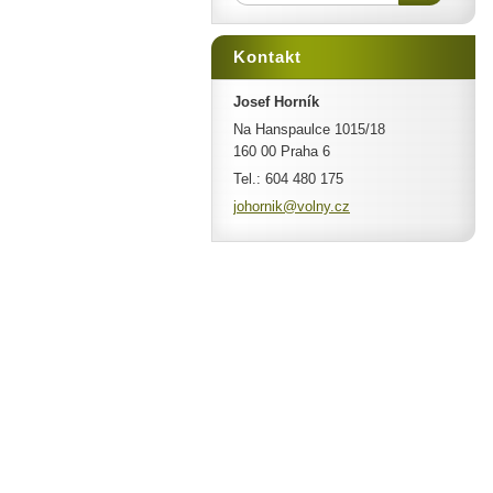
Kontakt
Josef Horník
Na Hanspaulce 1015/18
160 00 Praha 6
Tel.: 604 480 175
johornik
@volny.c
z