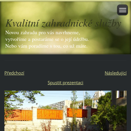
Kvalitní zahradnické služby
Novou zahradu pro vás navrhneme,
vytvoříme a postaráme se o její údržbu.
Nebo vám poradíme s tou, co už máte.
Předchozí
Následující
Spustit prezentaci