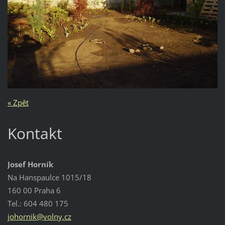
« Zpět
Kontakt
Josef Horník
Na Hanspaulce 1015/18
160 00 Praha 6
Tel.: 604 480 175
johornik
@volny.c
z