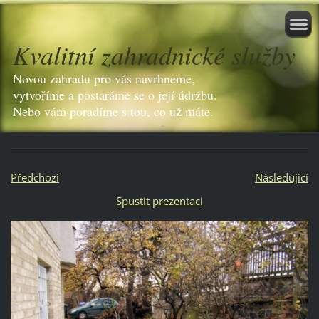
Kvalitní zahradnické služby
Novou zahradu pro vás navrhneme,
vytvoříme a postaráme se o její údržbu.
Nebo vám poradíme s tou, co už máte.
Předchozí
Následující
Spustit prezentaci