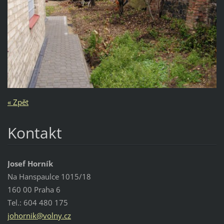
« Zpět
Kontakt
Josef Horník
Na Hanspaulce 1015/18
160 00 Praha 6
Tel.: 604 480 175
johornik
@volny.c
z