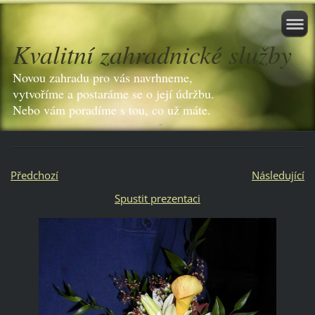
Kvalitní zahradnické služby
Novou zahradu pro vás navrhneme,
vytvoříme a postaráme se o její údržbu.
Nebo vám poradíme s tou, co už máte.
Předchozí
Následující
Spustit prezentaci